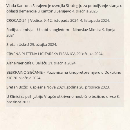
Vlada Kantona Sarajevo je usvojila Strategiju za poboljšanje stanja u
oblasti demencije u Kantonu Sarajevo
4. siječnja 2025.
CROCAD-24 | Vodice, 9.-12. listopada 2024.
4. listopada 2024.
Radijska emisija – U sobi s pogledom – Ninoslav Mimica
9. lipnja
2024.
Sretan Uskrs!
29. ožujka 2024.
CRVENA PLETENA LICITARSKA PISANICA
29. ožujka 2024.
Alzheimer cafe u Belišću
31. siječnja 2024.
BESKRAJNO SJEĆANJE – Pozivnica na kinopretpremijeru u Dokukinu
KIC
20. siječnja 2024.
Sretan Božić i uspješna Nova 2024. godina
20. prosinca 2023.
U Klinici za psihijatriju Vrapče otkriveno neobično božićno drvce
8.
prosinca 2023.