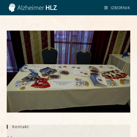
Preskoči
IZBORNIK
na
sadržaj
Kontakt