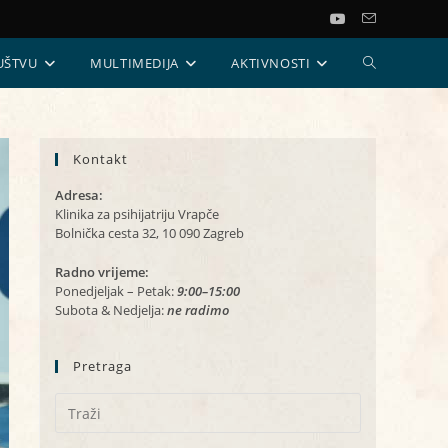
UKLJUČI/ISKL
UŠTVU
MULTIMEDIJA
AKTIVNOSTI
PRETRAGU
Kontakt
WEB-
Adresa:
STRANICE
Klinika za psihijatriju Vrapče
Bolnička cesta 32, 10 090 Zagreb
Radno vrijeme:
Ponedjeljak – Petak:
9:00–15:00
Subota & Nedjelja:
ne radimo
Pretraga