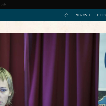
e dobi
NOVOSTI
O DR