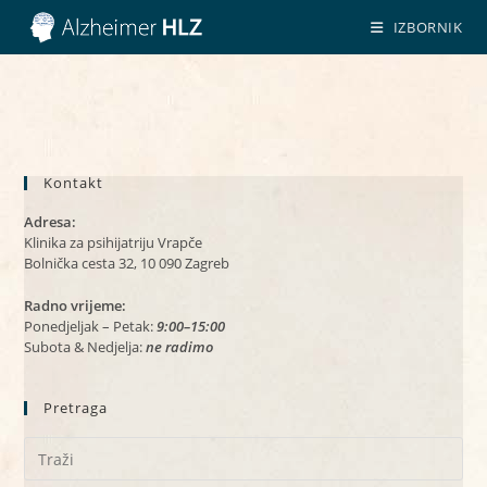
Preskoči
IZBORNIK
na
sadržaj
Kontakt
Adresa:
Klinika za psihijatriju Vrapče
Bolnička cesta 32, 10 090 Zagreb
Radno vrijeme:
Ponedjeljak – Petak:
9:00–15:00
Subota & Nedjelja:
ne radimo
Pretraga