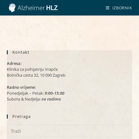
Preskoči
IZBORNIK
na
sadržaj
Kontakt
Adresa:
Klinika za psihijatriju Vrapče
Bolnička cesta 32, 10 090 Zagreb
Radno vrijeme:
Ponedjeljak – Petak:
9:00–15:00
Subota & Nedjelja:
ne radimo
Pretraga