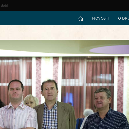
e dobi
NOVOSTI
O DR