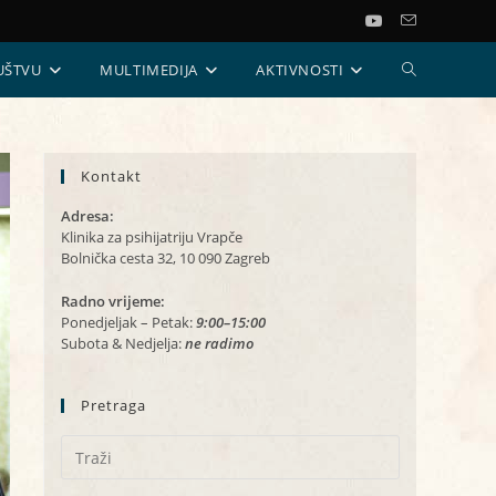
UKLJUČI/ISKL
UŠTVU
MULTIMEDIJA
AKTIVNOSTI
PRETRAGU
Kontakt
WEB-
Adresa:
STRANICE
Klinika za psihijatriju Vrapče
Bolnička cesta 32, 10 090 Zagreb
Radno vrijeme:
Ponedjeljak – Petak:
9:00–15:00
Subota & Nedjelja:
ne radimo
Pretraga