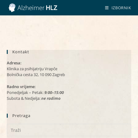
Preskoči
IZBORNIK
na
sadržaj
Kontakt
Adresa:
Klinika za psihijatriju Vrapče
Bolnička cesta 32, 10 090 Zagreb
Radno vrijeme:
Ponedjeljak – Petak:
9:00–15:00
Subota & Nedjelja:
ne radimo
Pretraga