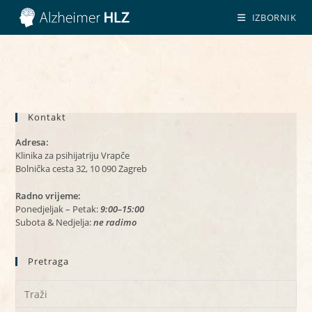
Preskoči
IZBORNIK
na
sadržaj
Kontakt
Adresa:
Klinika za psihijatriju Vrapče
Bolnička cesta 32, 10 090 Zagreb
Radno vrijeme:
Ponedjeljak – Petak:
9:00–15:00
Subota & Nedjelja:
ne radimo
Pretraga