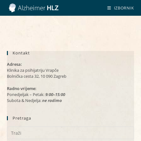
Preskoči
IZBORNIK
na
sadržaj
Kontakt
Adresa:
Klinika za psihijatriju Vrapče
Bolnička cesta 32, 10 090 Zagreb
Radno vrijeme:
Ponedjeljak – Petak:
9:00–15:00
Subota & Nedjelja:
ne radimo
Pretraga