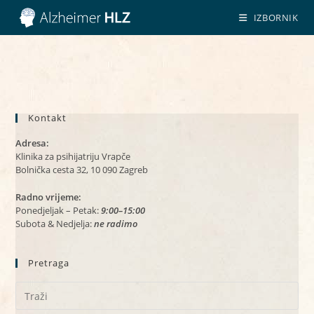
Preskoči
IZBORNIK
na
sadržaj
Kontakt
Adresa:
Klinika za psihijatriju Vrapče
Bolnička cesta 32, 10 090 Zagreb
Radno vrijeme:
Ponedjeljak – Petak:
9:00–15:00
Subota & Nedjelja:
ne radimo
Pretraga