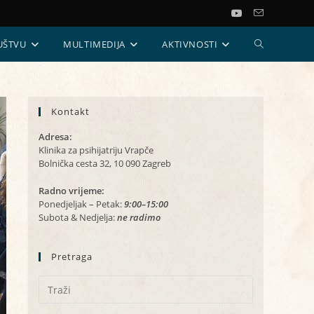
UKLJUČI/ISKL
UŠTVU
MULTIMEDIJA
AKTIVNOSTI
PRETRAGU
Kontakt
WEB-
Adresa:
STRANICE
Klinika za psihijatriju Vrapče
Bolnička cesta 32, 10 090 Zagreb
Radno vrijeme:
Ponedjeljak – Petak:
9:00–15:00
Subota & Nedjelja:
ne radimo
Pretraga