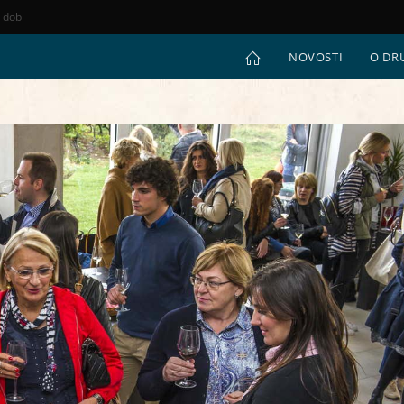
e dobi
NOVOSTI
O DR