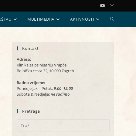
UKLJUČI/ISKL
UŠTVU
MULTIMEDIJA
AKTIVNOSTI
PRETRAGU
Kontakt
WEB-
Adresa:
STRANICE
Klinika za psihijatriju Vrapče
Bolnička cesta 32, 10 090 Zagreb
Radno vrijeme:
Ponedjeljak – Petak:
9:00–15:00
Subota & Nedjelja:
ne radimo
Pretraga