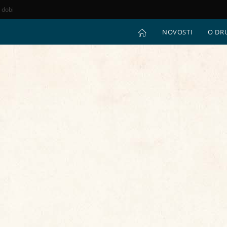
e dobi
NOVOSTI
O DR