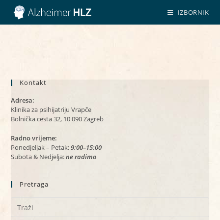
Preskoči
IZBORNIK
na
sadržaj
Kontakt
Adresa:
Klinika za psihijatriju Vrapče
Bolnička cesta 32, 10 090 Zagreb
Radno vrijeme:
Ponedjeljak – Petak:
9:00–15:00
Subota & Nedjelja:
ne radimo
Pretraga