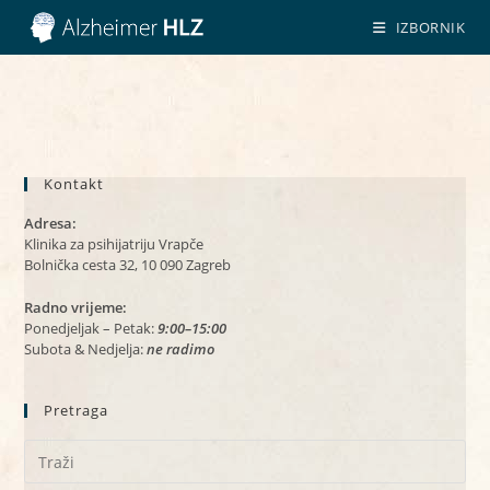
Preskoči
IZBORNIK
na
sadržaj
Kontakt
Adresa:
Klinika za psihijatriju Vrapče
Bolnička cesta 32, 10 090 Zagreb
Radno vrijeme:
Ponedjeljak – Petak:
9:00–15:00
Subota & Nedjelja:
ne radimo
Pretraga