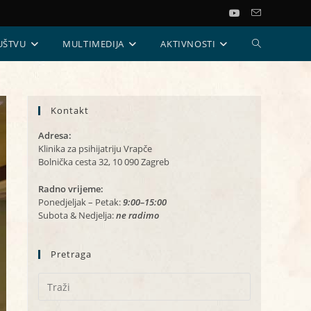
UKLJUČI/ISKL
UŠTVU
MULTIMEDIJA
AKTIVNOSTI
PRETRAGU
Kontakt
WEB-
Adresa:
STRANICE
Klinika za psihijatriju Vrapče
Bolnička cesta 32, 10 090 Zagreb
Radno vrijeme:
Ponedjeljak – Petak:
9:00–15:00
Subota & Nedjelja:
ne radimo
Pretraga