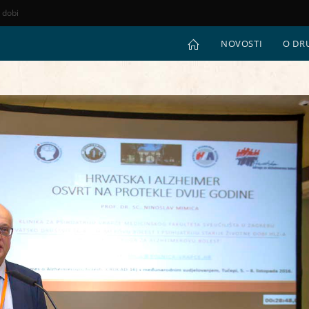
e dobi
NOVOSTI
O DR