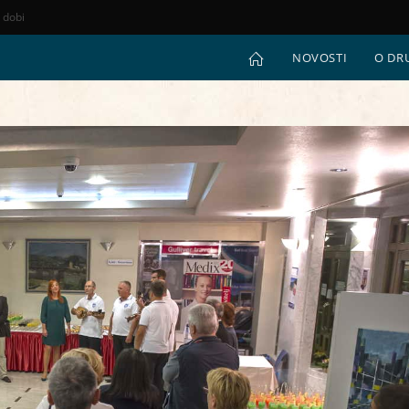
e dobi
NOVOSTI
O DR