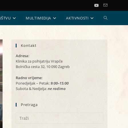
UKLJUČI/ISKL
UŠTVU
MULTIMEDIJA
AKTIVNOSTI
PRETRAGU
Kontakt
WEB-
Adresa:
STRANICE
Klinika za psihijatriju Vrapče
Bolnička cesta 32, 10 090 Zagreb
Radno vrijeme:
Ponedjeljak – Petak:
9:00–15:00
Subota & Nedjelja:
ne radimo
Pretraga