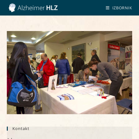
Preskoči
IZBORNIK
na
sadržaj
Kontakt