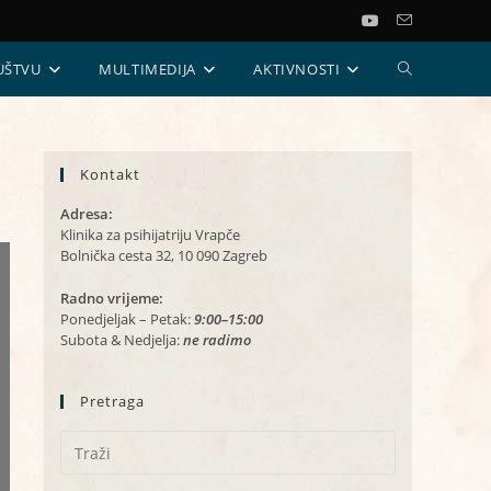
UKLJUČI/ISKL
UŠTVU
MULTIMEDIJA
AKTIVNOSTI
PRETRAGU
Kontakt
WEB-
Adresa:
STRANICE
Klinika za psihijatriju Vrapče
Bolnička cesta 32, 10 090 Zagreb
Radno vrijeme:
Ponedjeljak – Petak:
9:00–15:00
Subota & Nedjelja:
ne radimo
Pretraga