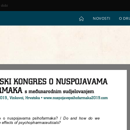
e dobi
NOVOSTI
O DR