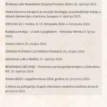
Štrikeraj Cafe Newsletter (Srpanj-Prosinac 2024.)
30. siječnja 2025.
Vlada Kantona Sarajevo je usvojila Strategiju za poboljšanje stanja u
oblasti demencije u Kantonu Sarajevo
4. siječnja 2025.
CROCAD-24 | Vodice, 9.-12. listopada 2024.
4. listopada 2024.
Radijska emisija – U sobi s pogledom – Ninoslav Mimica
9. lipnja
2024.
Sretan Uskrs!
29. ožujka 2024.
CRVENA PLETENA LICITARSKA PISANICA
29. ožujka 2024.
Alzheimer cafe u Belišću
31. siječnja 2024.
BESKRAJNO SJEĆANJE – Pozivnica na kinopretpremijeru u Dokukinu
KIC
20. siječnja 2024.
Sretan Božić i uspješna Nova 2024. godina
20. prosinca 2023.
U Klinici za psihijatriju Vrapče otkriveno neobično božićno drvce
8.
prosinca 2023.