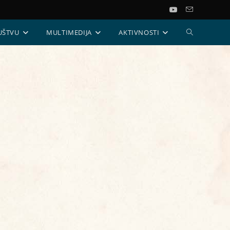
UKLJUČI/ISKL
UŠTVU
MULTIMEDIJA
AKTIVNOSTI
PRETRAGU
WEB-
STRANICE