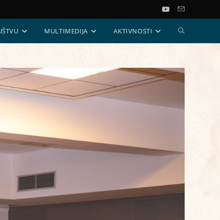
UKLJUČI/ISKL
UŠTVU
MULTIMEDIJA
AKTIVNOSTI
PRETRAGU
WEB-
STRANICE