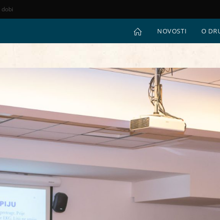
e dobi
NOVOSTI
O DR