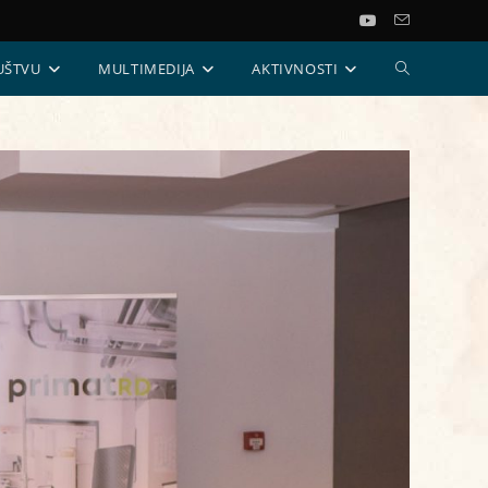
UKLJUČI/ISKL
UŠTVU
MULTIMEDIJA
AKTIVNOSTI
PRETRAGU
WEB-
STRANICE