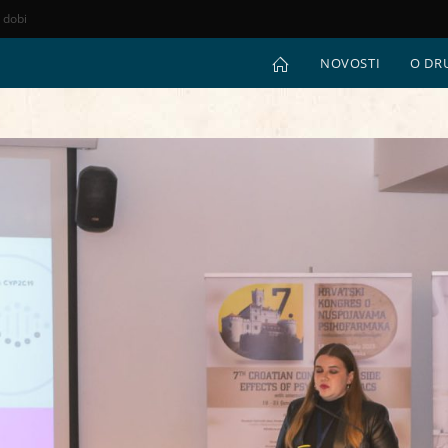
e dobi
NOVOSTI
O DR