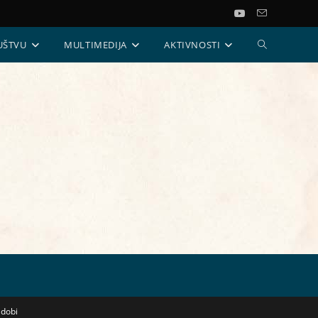
UKLJUČI/ISKL
UŠTVU
MULTIMEDIJA
AKTIVNOSTI
PRETRAGU
WEB-
STRANICE
 dobi