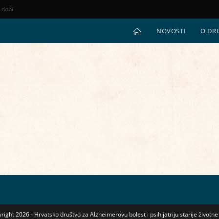
e dobi
NOVOSTI
O DR
right 2026 - Hrvatsko društvo za Alzheimerovu bolest i psihijatriju starije životne